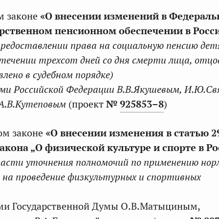
м законе
«О внесении изменений в Федерал
арственном пенсионном обеспечении в Росс
предоставлении права на социальную пенсию дет
течении трехсот дней со дня смерти лица, отц
лено в судебном порядке)
ми Российской Федерации В.В.Якушевым, И.Ю.Св
 А.В.Кутеповым
(проект
№
925853–8
)
ом законе
«О внесении изменения в статью 2
акона „О физической культуре и спорте в Р
части уточнения полномочий по применению но
в на проведение физкультурных и спортивных
ами Государственной Думы О.В.Матыциным,