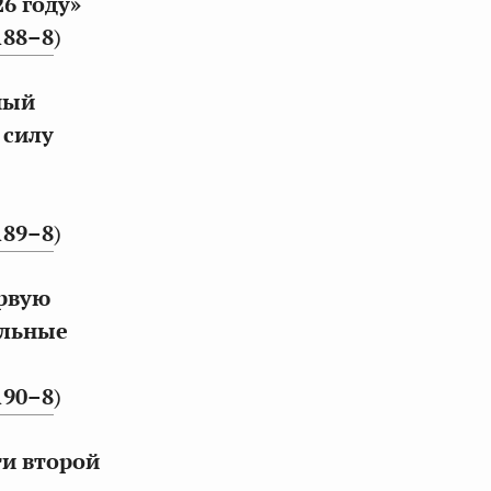
6 году»
188–8
)
ный
 силу
189–8
)
ервую
ельные
190–8
)
ти второй