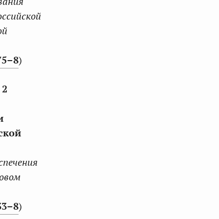
вания
оссийской
ой
75–8
)
 2
и
ской
спечения
ховом
33–8
)