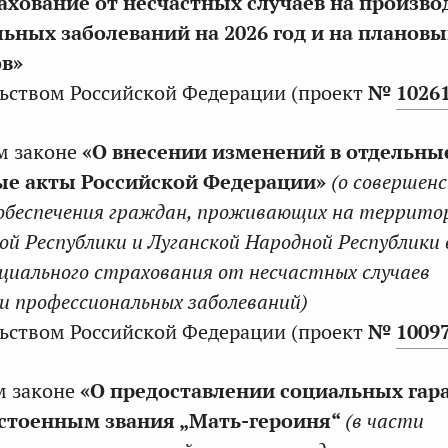
ахование от несчастных случаев на произво
ьных заболеваний на 2026 год и на планов
ов»
ьством Российской Федерации (проект
№
1026
м законе
«О внесении изменений в отдельны
ые акты Российской Федерации»
(о совершен
 обеспечения граждан, проживающих на террито
ой Республики и Луганской Народной Республики 
оциального страхования от несчастных случаев
и профессиональных заболеваний)
ьством Российской Федерации (проект
№
1009
м законе
«О предоставлении социальных гар
стоенным звания „Мать-героиня“
(в части