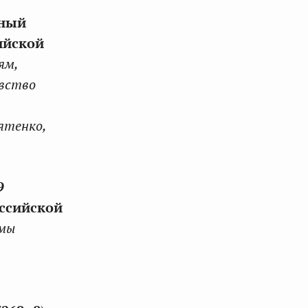
ьный
ийской
ям,
овство
ятенко,
9
оссийской
рмы