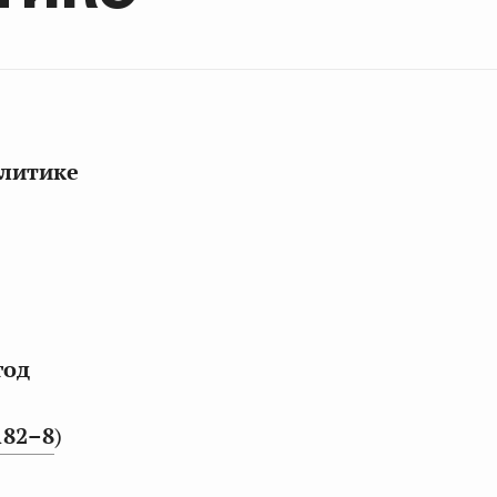
олитике
год
182–8
)