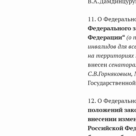
В.А.Дамдинцурун
11. О Федеральн
Федерального з
Федерации“
(о 
инвалидов для вс
на территориях 
внесен
сенатора
С.В.Горняковым,
Государственно
12. О Федеральн
положений зак
внесении изме
Российской Фед