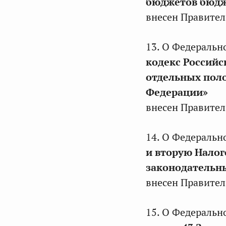
бюджетов бюдже
внесен Правител
13. О Федеральн
кодекс Российс
отдельных пол
Федерации»
внесен Правител
14. О Федеральн
и вторую Налог
законодательн
внесен Правител
15. О Федеральн