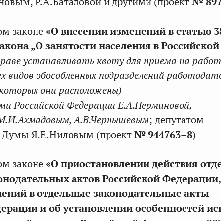
овым, Р.А.Баталовой и другими (проект
№
89
ом законе
«О внесении изменений в статью 3
акона „О занятости населения в Российской
праве устанавливать квоту для приема на работ
ех видов обособленных подразделений работодате
которых они расположены)
ми Российской Федерации Е.А.Перминовой,
 М.И.Ахмадовым, А.В.Чернышевым
; депутатом
й Думы Я.Е.Ниловым (проект
№
944763–8
)
ом законе
«О приостановлении действия отд
онодательных актов Российской Федерации,
нений в отдельные законодательные акты
ерации и об установлении особенностей и