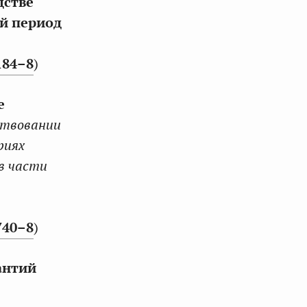
дстве
ый период
184–8
)
е
ствовании
риях
в части
740–8
)
антий