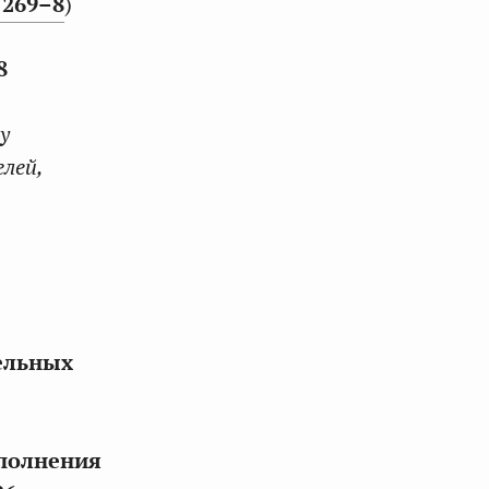
7269–8
)
8
у
лей,
ельных
сполнения