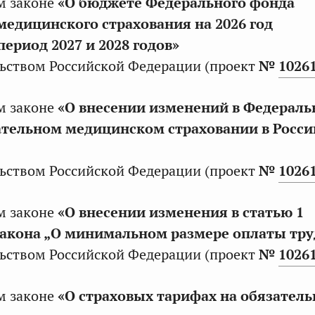
м законе
«О бюджете Федерального фонда
медицинского страхования на 2026 год
период 2027 и 2028 годов»
ьством Российской Федерации (проект
№
1026
м законе
«О внесении изменений в Федерал
ательном медицинском страховании в Росс
ьством Российской Федерации (проект
№
1026
м законе
«О внесении изменения в статью 1
закона „О минимальном размере оплаты тру
ьством Российской Федерации (проект
№
1026
м законе
«О страховых тарифах на обязатель