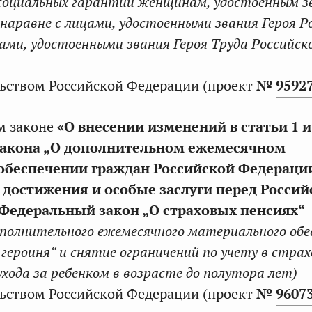
социальных гарантий женщинам, удостоенным з
наравне с лицами, удостоенными звания Героя Р
ами, удостоенными звания Героя Труда Российск
ьством Российской Федерации (проект
№
9592
м законе
«О внесении изменений в статьи 1 и
закона „О дополнительном ежемесячном
обеспечении граждан Российской Федераци
достижения и особые заслуги перед Россий
Федеральный закон „О страховых пенсиях“
ополнительного ежемесячного материального обе
героиня“ и снятие ограничений по учету в стра
хода за ребенком в возрасте до полутора лет)
ьством Российской Федерации (проект
№
9607