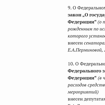
9. О Федерально
закон „О госуд
Федерации“
(о 
рожденным по ис
которого установ
внесен
сенатора
Е.А.Перминовой,
10. О Федеральн
Федерального з
Федерации“
(в 
расходов средст
мероприятий)
внесен депутат