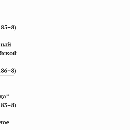
185–8
)
ьный
ийской
186–8
)
да“
183–8
)
ное