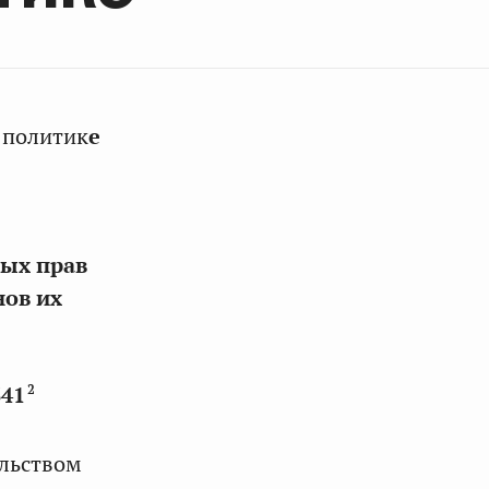
 политик
е
ых прав
нов их
2
341
ельством