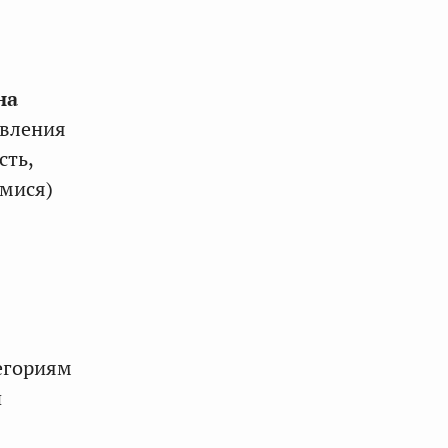
на
авления
сть,
мися)
тегориям
й