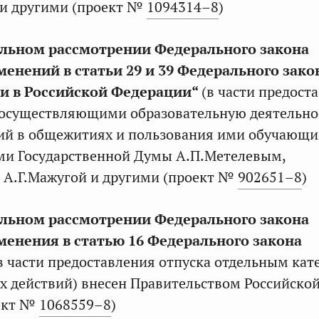
 и другими (проект №
1094314–8
)
льном рассмотрении Федерального закона
менений в статьи 29 и 39 Федерального зако
и в Российской Федерации“
(в части предост
 осуществляющими образовательную деятельно
й в общежитиях и пользования ими обучающи
ми Государственной Думы А.П.Метелевым,
 А.Г.Мажугой и другими (проект №
902651–8
)
льном рассмотрении Федерального закона
менения в статью 16 Федерального закона
в части предоставления отпуска отдельным ка
х действий) внесен Правительством Российско
ект №
1068559–8
)