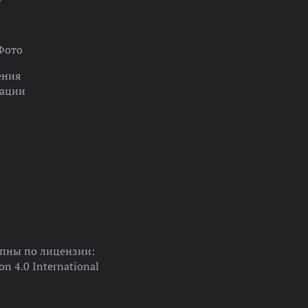
Фото
ения
кации
упны по лицензии:
on 4.0 International