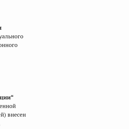
ы
уального
онного
ации“
венной
й) внесен
,