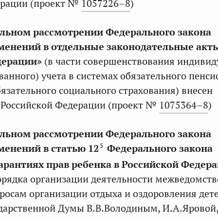
ерации (проект №
1057226–8
)
льном рассмотрении Федерального закона
менений в отдельные законодательные акт
дерации»
(в части совершенствования индивид
анного) учета в системах обязательного пенси
бязательного социального страхования) внесен
 Российской Федерации (проект №
1075364–8
)
льном рассмотрении Федерального закона
5
менений в статью 12
Федерального закона
арантиях прав ребенка в Российской Федер
орядка организации деятельности межведомст
росам организации отдыха и оздоровления дете
дарственной Думы В.В.Володиным, И.А.Яровой