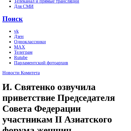
Телеканал и прямые трансляции
Для СМИ
Поиск
vk
Дзен
Одноклассники
MAX
Телеграм
Rutube
Парламентский фотоархив
Новости Комитета
И. Святенко озвучила
приветствие Председателя
Совета Федерации
участникам II Азиатского
форума женщин