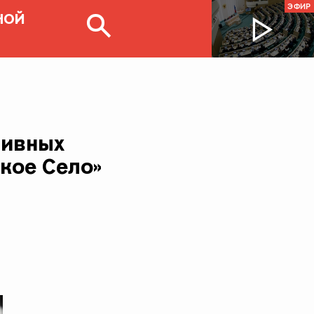
ЭФИР
НОЙ
тивных
кое Село»