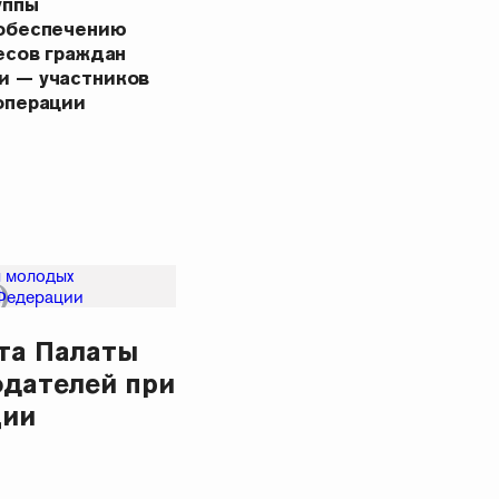
уппы
 обеспечению
есов граждан
и — участников
операции
та Палаты
дателей при
ции