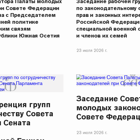
атора Палаты молодых
Заседание рабочей гр
ри Совете Федерации
по законодательному
ча с Председателем
прав и законных интер
шней политике
Российской Федераци
ким связям
специальной военной 
ублики Южная Осетия
и членов их семей
23 июля 2026 г.
Заседание Сове
ренция групп
молодых законо
честву Совета
Совете Федера
 Сената
23 июля 2026 г.